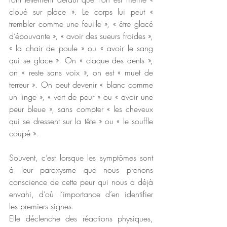
cloué sur place ». Le corps lui peut « 
trembler comme une feuille », « être glacé 
d’épouvante », « avoir des sueurs froides », 
« la chair de poule » ou « avoir le sang 
qui se glace ». On « claque des dents », 
on « reste sans voix », on est « muet de 
terreur ». On peut devenir « blanc comme 
un linge », « vert de peur » ou « avoir une 
peur bleue », sans compter « les cheveux 
qui se dressent sur la tête » ou « le souffle 
coupé ».
Souvent, c’est lorsque les symptômes sont 
à leur paroxysme que nous prenons 
conscience de cette peur qui nous a déjà 
envahi, d’où l’importance d’en identifier 
les premiers signes.
Elle déclenche des réactions physiques, 