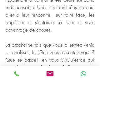
indispensable. Une fois identifiées on peut 
aller à leur rencontre, leur faire face, les 
dépasser et s’autoriser à oser et vivre 
davantage de choses. 
La prochaine fois que vous la sentez venir, 
... analysez la. Que vous ressentez vous ? 
Que se passe-il en vous ? Qu’est-ce qui 
vous fait peur précisément ? Que pourrait-
il se passer si ce qui vous effraye arrive ? 
Qu’est-ce que cela fait raisonner chez 
vous ? Quel besoin doit être satisfait et de 
quelles ressources avez-vous besoin ?
Décortiquez-en minutieusement les 
mécanismes afin de comprendre pourquoi 
cette peur est là et quel message elle vous 
apporte ?
Ne cherchez pas à la nier, l’ignorer ou 