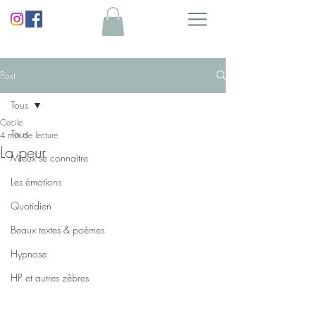
Post
Tous
Cecile
Tous
4 min de lecture
La peur
Mieux se connaitre
Les émotions
Quotidien
Beaux textes & poèmes
Hypnose
HP et autres zèbres