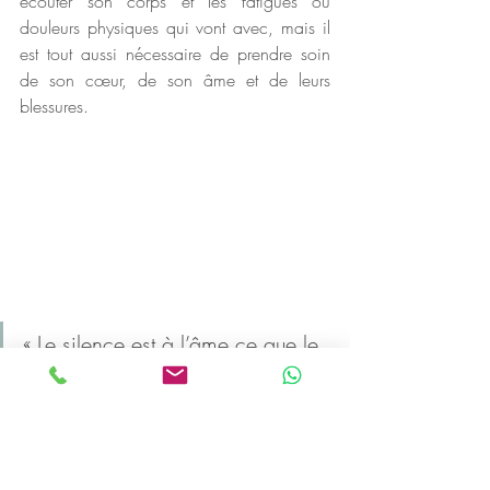
écouter son corps et les fatigues ou 
douleurs physiques qui vont avec, mais il 
est tout aussi nécessaire de prendre soin 
de son cœur, de son âme et de leurs 
blessures. 
« Le silence est à l’âme ce que le 
sommeil est au corps » - Elphège 
Vacandard
Alors si vous décidez d'écouter votre 