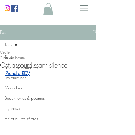
Post
Tous
Cecile
Tous
2 min de lecture
Cet assourdissant silence
Mieux se connaitre
Prendre RDV
Les émotions
Quotidien
Beaux textes & poèmes
Hypnose
HP et autres zèbres