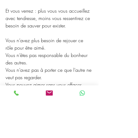
Et vous verrez : plus vous vous accueillez 
avec tendresse, moins vous ressentirez ce 
besoin de sauver pour exister.
Vous n’avez plus besoin de rejouer ce 
rôle pour être aimé.
Vous n’êtes pas responsable du bonheur 
des autres.
Vous n’avez pas à porter ce que l’autre ne 
veut pas regarder.
Vous pouvez aimer sans vous effacer.
Vous pouvez être présent sans vous 
sacrifier.
Vous pouvez tendre la main sans vous y 
perdre.
Vous pouvez accompagner, aimer, 
soutenir, mais vous n’avez pas à vous 