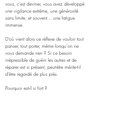
vous, c’est deviner, vous avez développé 
une vigilance extrême, une générosité 
sans limite, et souvent… une fatigue 
immense.
D’où vient alors ce réflexe de vouloir tout 
panser, tout porter, même lorsqu'on ne 
vous demande rien ? Si ce besoin 
irrépressible de guérir les autres et de 
réparer est si présent, peut-être mérite-t-il 
d’être regardé de plus près.
Pourquoi est-il si fort ?