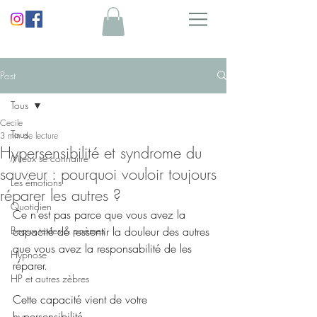
Post
Tous
Cecile
Tous
3 min de lecture
Hypersensibilité et syndrome du
Mieux se connaitre
sauveur : pourquoi vouloir toujours
Les émotions
réparer les autres ?
Quotidien
Ce n’est pas parce que vous avez la 
Beaux textes & poèmes
capacité de ressentir la douleur des autres 
que vous avez la responsabilité de les 
Hypnose
réparer.
HP et autres zèbres
Cette capacité vient de votre 
hypersensibilité.