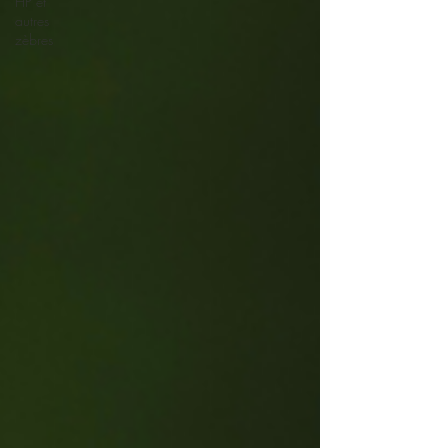
HP et
autres
zèbres